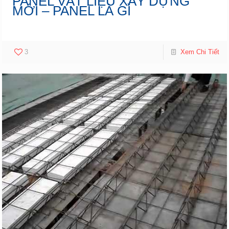
PANEL VẬT LIỆU XÂY DỰNG
MỚI – PANEL LÀ GÌ
3
Xem Chi Tiết