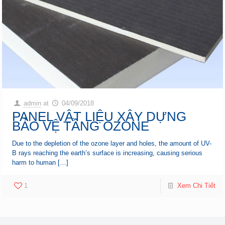
admin
at
04/09/2018
PANEL VẬT LIỆU XÂY DỰNG
BẢO VỆ TẦNG OZONE
Due to the depletion of the ozone layer and holes, the amount of UV-
B rays reaching the earth’s surface is increasing, causing serious
harm to human
[…]
1
Xem Chi Tiết