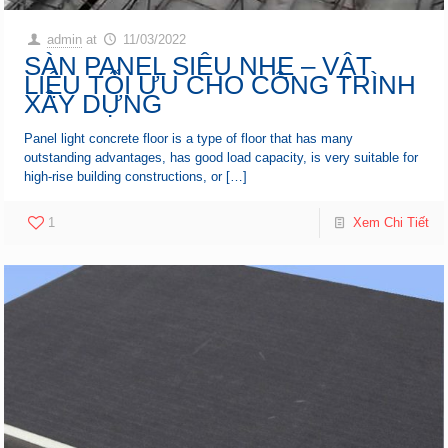
admin
at
11/03/2022
SÀN PANEL SIÊU NHẸ – VẬT
LIỆU TỐI ƯU CHO CÔNG TRÌNH
XÂY DỰNG
Panel light concrete floor is a type of floor that has many
outstanding advantages, has good load capacity, is very suitable for
high-rise building constructions, or
[…]
1
Xem Chi Tiết