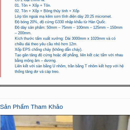
01. Tôn + Xốp + Tôn.
02. Tôn + Xốp + Bông thủy tinh + Xốp
Lớp tôn ngoài mạ kẽm sơn tĩnh điện dày 20:25 micromet.
Độ bóng 20%, độ cứng G330 nhập khẩu từ Hàn Quốc.
Độ dày sản phẩm: 50mm – 75mm – 100mm – 125mm – 150mm
– 200mm.
Kích thước tấm xuất xưởng: Dài 3000mm x 1020mm và có
chiều dài theo yêu cầu nhỏ hơn 12m.
Xốp EPS chống cháy (không dẫn cháy).
Tạo gân tăng độ cứng hoặc để phẳng, liên kết các tấm với nhau
bằng mộng âm – dương.
Liên kết với sàn bằng U nhôm, trần bằng T nhôm kết hợp với hệ
thống tăng đơ và cáp treo.
Sản Phẩm Tham Khảo