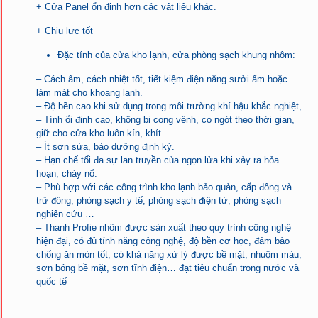
+ Cửa Panel ổn định hơn các vật liệu khác.
+ Chịu lực tốt
Đặc tính của cửa kho lạnh, cửa phòng sạch khung nhôm:
– Cách âm, cách nhiệt tốt, tiết kiệm điện năng sưởi ấm hoặc
làm mát cho khoang lạnh.
– Độ bền cao khi sử dụng trong môi trường khí hậu khắc nghiệt,
– Tính ổi định cao, không bị cong vênh, co ngót theo thời gian,
giữ cho cửa kho luôn kín, khít.
– Ít sơn sửa, bảo dưỡng định kỳ.
– Hạn chế tối đa sự lan truyền của ngọn lửa khi xảy ra hỏa
hoạn, cháy nổ.
– Phù hợp với các công trình kho lạnh bảo quản, cấp đông và
trữ đông, phòng sạch y tế, phòng sạch điện tử, phòng sạch
nghiên cứu …
– Thanh Profie nhôm được sản xuất theo quy trình công nghệ
hiện đại, có đủ tính năng công nghệ, độ bền cơ học, đảm bảo
chống ăn mòn tốt, có khả năng xử lý được bề mặt, nhuộm màu,
sơn bóng bề mặt, sơn tĩnh điện… đạt tiêu chuẩn trong nước và
quốc tế