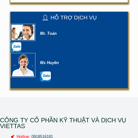
HỖ TRỢ DỊCH VỤ
Mr. Toản
Ms Huyền
CÔNG TY CỔ PHẦN KỸ THUẬT VÀ DỊCH VỤ
VIETTAS
Hotline:
0918516181